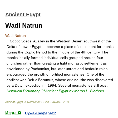
Ancient Egypt
Wadi Natrun
Wadi Natrun
Coptic Scetis. Avalley in the Western Desert southwest of the
Delta of Lower Egypt. It became a place of settlement for monks
during the Coptic Period to the middle of the 4th century. The
monks initially formed individual cells grouped around four
churches rather than creating a tight monastic settlement as
envisioned by Pachomius, but later unrest and bedouin raids
encouraged the growth of fortified monasteries. One of the
earliest was Deir alBaramus, whose original site was discovered
by a Dutch expedition in 1994. Several monasteries still exist.
Historical Dictionary Of Ancient Egypt by Morris L. Bierbrier
Ancient Egypt. A Reference Guide
.
EdwART
.
2011
.
Игры ⚽
Нужен реферат?