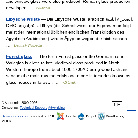
and window glass were also produced. Roman glass production
developed …
Wikipedia
Libysche Wüste
— Die Libysche Wüste, arabisch ‏الصحراء الليبية‎,
DMG aṣ ṣaḥrāʾ al lībiya (die Schreibweise der Eigennamen folgt
meist der international üblichen englischen Transkription des
Ägyptisch Arabischen) wird in Ägypten wegen der historischen…
…
Deutsch Wikipedia
Forest glass
— The term Forest glass or the German name
Waldglas is given to late Medieval glass produced in North
Western Europe from about 1000 1700AD using wood ash and
sand as the main raw materials and made in factories known as
glass houses in forest… …
Wikipedia
© Academic, 2000-2026
18+
Contact us:
Technical Support
,
Advertising
Dictionaries export
, created on PHP,
Joomla,
Drupal,
WordPress,
MODx.