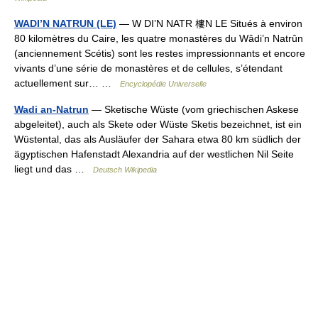
WADI’N NATRUN (LE)
— W DI’N NATR 樓N LE Situés à environ
80 kilomètres du Caire, les quatre monastères du Wâdi’n Natrûn
(anciennement Scétis) sont les restes impressionnants et encore
vivants d’une série de monastères et de cellules, s’étendant
actuellement sur… …
Encyclopédie Universelle
Wadi an-Natrun
— Sketische Wüste (vom griechischen Askese
abgeleitet), auch als Skete oder Wüste Sketis bezeichnet, ist ein
Wüstental, das als Ausläufer der Sahara etwa 80 km südlich der
ägyptischen Hafenstadt Alexandria auf der westlichen Nil Seite
liegt und das …
Deutsch Wikipedia